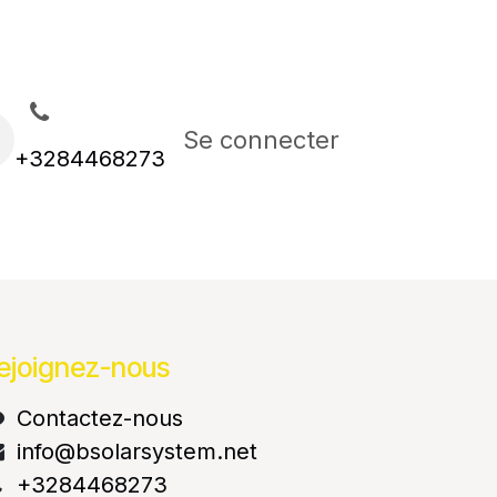
réalisations
Se connecter
Demande de prix
Dem
+3284468273
ejoignez-nous
Contactez-nous
info@bsolarsystem.net
+3284468273