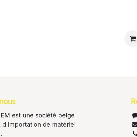
onteneurs et armoires hybrides
Nos 
 nous
R
M est une société belge
et d'importation de matériel
.